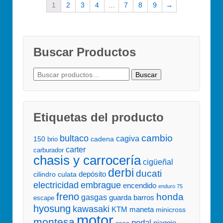
1
2
3
4
…
7
8
9
→
Buscar Productos
Buscar
Buscar
por:
Etiquetas del producto
cambio
bultaco
cagiva
150
cadena
brio
carter
carburador
chasis y carrocería
cigüeñal
derbi
ducati
depósito
culata
cilindro
embrague
electricidad
encendido
enduro 75
freno
honda
gasgas
guarda barros
escape
hyosung
kawasaki
KTM
maneta
minicross
motor
montesa
pedal
piaggio