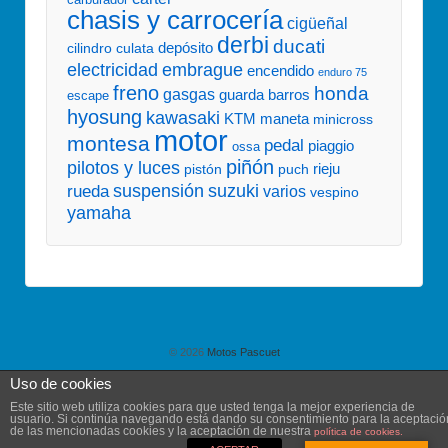
chasis y carrocería
cigüeñal
derbi
ducati
depósito
culata
cilindro
embrague
electricidad
encendido
enduro 75
freno
honda
gasgas
guarda barros
escape
hyosung
kawasaki
KTM
maneta
minicross
motor
montesa
pedal
piaggio
ossa
piñón
pilotos y luces
pistón
puch
rieju
suspensión
suzuki
rueda
varios
vespino
yamaha
© 2026
Motos Pascuet
Uso de cookies
Este sitio web utiliza cookies para que usted tenga la mejor experiencia de
usuario. Si continúa navegando está dando su consentimiento para la aceptació
de las mencionadas cookies y la aceptación de nuestra
política de cookies.